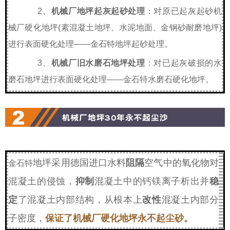
2、
机械厂地坪起灰起砂处理
：对原已起灰起砂机
械厂硬化地坪(素混凝土地坪、水泥地面、金钢砂耐磨地坪)
进行表面硬化处理——
金石特
地坪起砂处理。
3、
机械厂旧水磨石地坪处理
：对已起灰破损的水
磨石地坪进行表面硬化处理——
金石特
水磨石硬化地坪。
地坪采用德国进口水料
阻隔
空气中的氧化物对
金石特
混凝土的侵蚀，
抑制
混凝土中的钙镁离子析出并
稳
定
了混凝土内部结构，从根本上
改性
混凝土内部分
子密度，
保证了机械厂硬化地坪永不起尘砂。