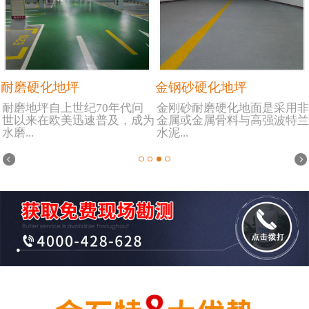
耐磨硬化地坪
金钢砂硬化地坪
耐磨地坪自上世纪70年代问
金刚砂耐磨硬化地面是采用非
世以来在欧美迅速普及，成为
金属或金属骨料与高强波特兰
水磨...
水泥...