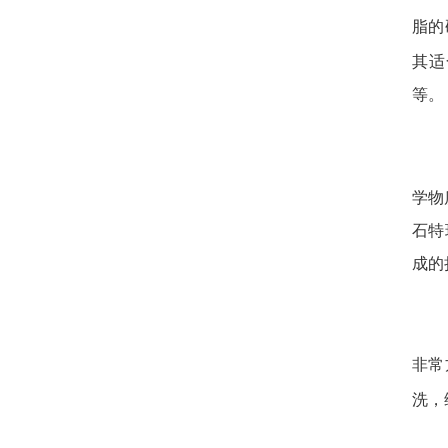
脂的
其适
等。
学物
石特
成的
非常
洗，