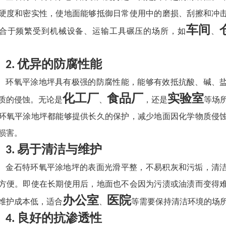
硬度和密实性，使地面能够抵御日常使用中的磨损、刮擦和冲
车间
合于频繁受到机械设备、运输工具碾压的场所，如
、
优异的防腐性能
2.
环氧平涂地坪具有极强的防腐性能，能够有效抵抗酸、碱、
化工厂
食品厂
实验室
质的侵蚀。无论是
、
，还是
等场
环氧平涂地坪都能够提供长久的保护，减少地面因化学物质侵
损害。
易于清洁与维护
3.
金石特环氧平涂地坪的表面光滑平整，不易积灰和污垢，清
方便。即使在长期使用后，地面也不会因为污渍或油渍而变得
办公室
医院
维护成本低，适合
、
等需要保持清洁环境的场
良好的抗渗透性
4.