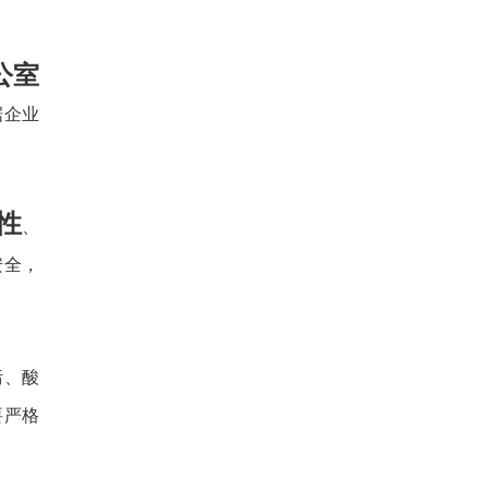
公室
据企业
性
、
安全，
污、酸
要严格