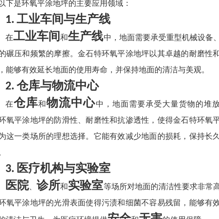
以下是环氧平涂地坪的主要应用领域：
工业车间与生产线
1.
工业车间
生产线
在
和
中，地面需要承受重型机械设备
的碾压和频繁的摩擦。金石特环氧平涂地坪以其卓越的耐磨性
，能够有效延长地面的使用寿命，并保持地面的清洁与美观。
仓库与物流中心
2.
仓库
物流中心
在
和
中，地面需要承受大量货物的堆
环氧平涂地坪的防滑性、耐磨性和抗渗透性，使得金石特环氧
为这一类场所的理想选择。它能有效减少地面的损耗，保持长
。
医疗机构与实验室
3.
医院
诊所
实验室
、
和
等场所对地面的清洁性要求非常
环氧平涂地坪的光滑表面使得污渍和细菌不容易残留，能够有
安全
无害