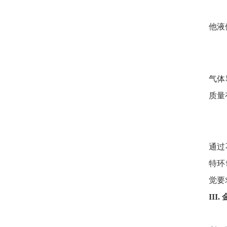
他液
气体
质量
通过
特环
觉要
II