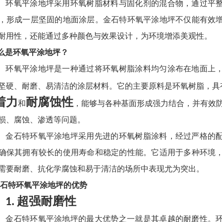
环氧平涂地坪采用环氧树脂材料与固化剂的混合物，通过平
，形成一层坚固的地面涂层。金石特环氧平涂地坪不仅能有效
耐用性，还能通过多种颜色与效果设计，为环境增添美观性。
 什么是环氧平涂地坪？
环氧平涂地坪是一种通过将环氧树脂涂料均匀涂布在地面上
坚硬、耐磨、易清洁的涂层材料。它的主要原料是环氧树脂，具
着力
耐腐蚀性
和
，能够与各种基面形成强力结合，并有效
损、腐蚀、渗透等问题。
金石特环氧平涂地坪采用先进的环氧树脂涂料，经过严格的
确保其拥有较长的使用寿命和稳定的性能。它适用于多种环境
需要耐磨、抗化学腐蚀和易于清洁的场所中表现尤为突出。
. 金石特环氧平涂地坪的优势
超强耐磨性
1.
金石特环氧平涂地坪的最大优势之一就是其卓越的耐磨性。