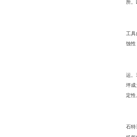
所。
工具
蚀性
运。
坪成
定性
石特