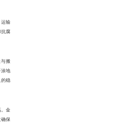
、运输
和抗腐
放与搬
平涂地
久的稳
高。金
效确保