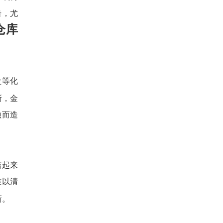
击，尤
仓库
盐等化
所，金
蚀而造
洁起来
难以清
所。