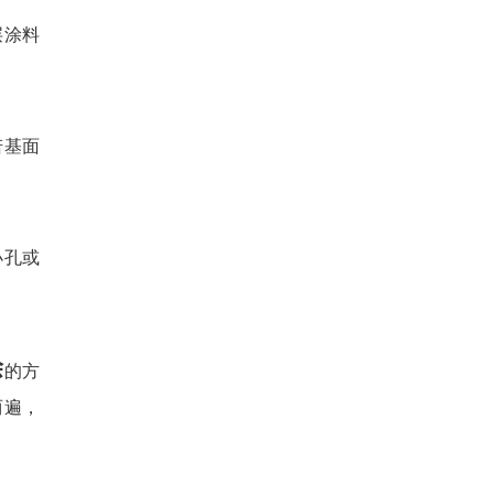
层涂料
若基面
小孔或
涂
的方
两遍，