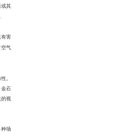
污或其
。
无有害
对空气
饰性。
。金石
境的视
多种场