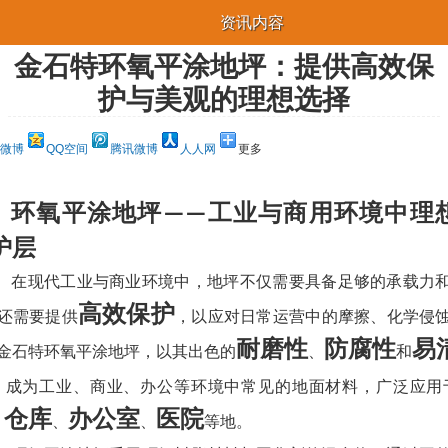
资讯内容
金石特环氧平涂地坪：提供高效保
护与美观的理想选择
微博
QQ空间
腾讯微博
人人网
更多
环氧平涂地坪
工业与商用环境中理
——
护层
在现代工业与商业环境中，地坪不仅需要具备足够的承载力
高效保护
还需要提供
，以应对日常运营中的摩擦、化学侵
耐磨性
防腐性
易
金石特环氧平涂地坪，以其出色的
、
和
，成为工业、商业、办公等环境中常见的地面材料，广泛应用
仓库
办公室
医院
、
、
、
等地。