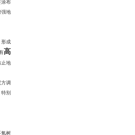
整涂布
增强地
，形成
高
有
防止地
配方调
，特别
环氧树