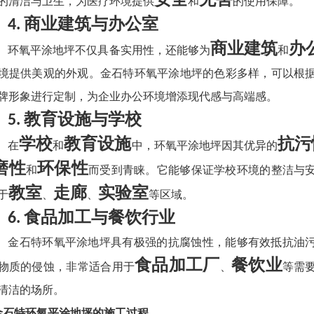
的清洁与卫生，为医疗环境提供
和
的使用保障。
商业建筑与办公室
4.
商业建筑
办
环氧平涂地坪不仅具备实用性，还能够为
和
境提供美观的外观。金石特环氧平涂地坪的色彩多样，可以根
牌形象进行定制，为企业办公环境增添现代感与高端感。
教育设施与学校
5.
学校
教育设施
抗污
在
和
中，环氧平涂地坪因其优异的
磨性
环保性
和
而受到青睐。它能够保证学校环境的整洁与
教室
走廊
实验室
于
、
、
等区域。
食品加工与餐饮行业
6.
金石特环氧平涂地坪具有极强的抗腐蚀性，能够有效抵抗油
食品加工厂
餐饮业
物质的侵蚀，非常适合用于
、
等需
清洁的场所。
. 金石特环氧平涂地坪的施工过程