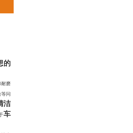
想的
和耐磨
蚀等问
清洁
车
于