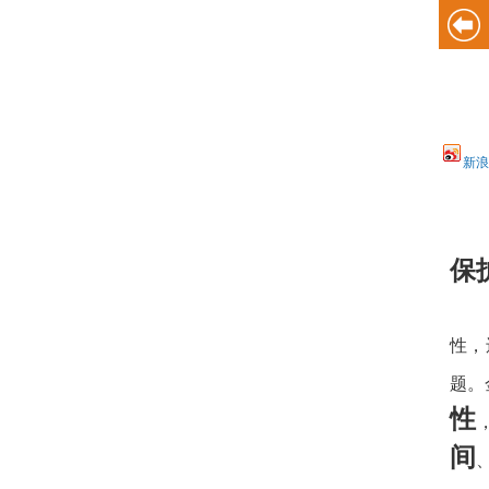
新浪
保
性，
题。
性
间