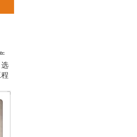
产
！选
工程