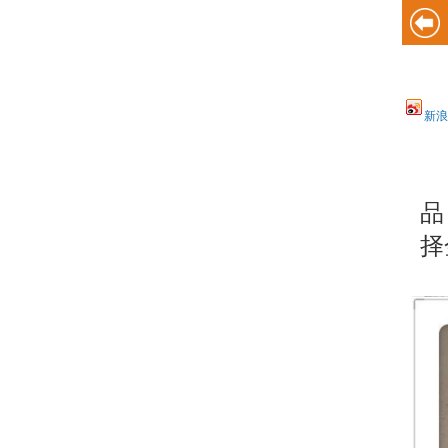
新浪
品
择