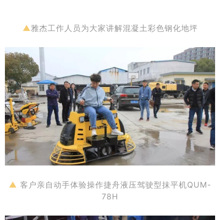
▲
雅杰工作人员为大家讲解混凝土彩色钢化地坪
▲
客户亲自动手体验操作捷舟液压驾驶型抹平机QUM-
78H