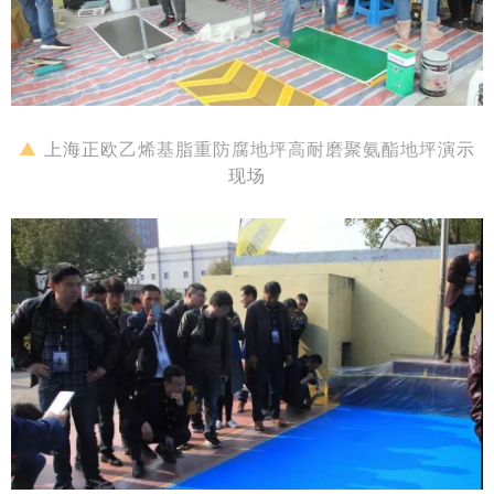
▲
上海正欧
乙烯基脂重防腐地坪高耐磨聚氨酯地坪
演示
现场