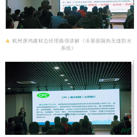
▲
杭州
庚鸿建材总经理曲强讲解《冷屋面隔热无缝防水
系统》