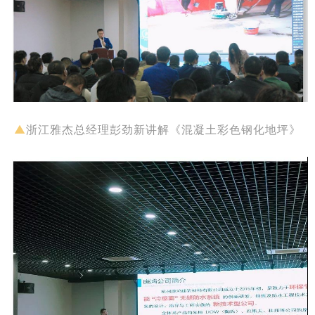
▲
浙江雅杰总经理彭劲新讲解《混凝土彩色钢化地坪》