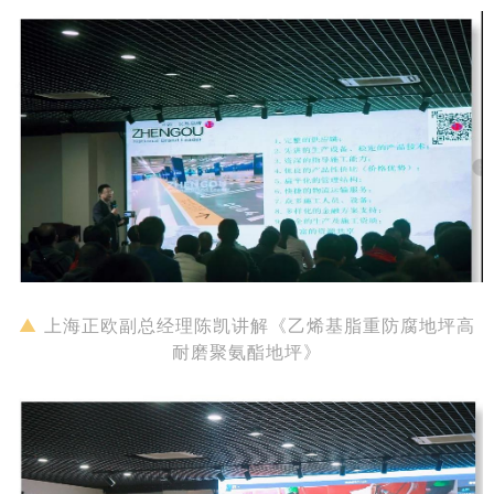
▲
上海正欧副总经理陈凯讲解《
乙烯基脂重防腐地坪高
耐磨聚氨酯地坪》