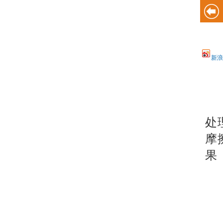
新浪
处
摩
果