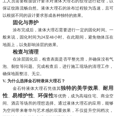
工人员需要根据设计要求对液体大理石的纹理进行处理，以
保证纹路流畅自然。液体大理石的涂布过程较为迅速，且可
以根据不同的设计要求形成各种独特的效果。
固化与养护
涂布完成后，液体大理石需要进行一定的固化时间。一
般来说，固化时间为
至
小时。在此期间，避免物体压在
24
48
地面上，以免影响涂层的效果。
检查与清理
在涂层固化后，检查表面是否平整光滑，并确保没有气
泡、裂纹等问题。完成检查后，进行施工现场的清理工作，
确保地面整洁、无尘。
V. 为什么选择金石特液体大理石？
独特的美学效果
耐用
金石特液体大理石凭借其
、
性
易维护性
环保性
、
、
等优势，成为高端住宅、商业空
间、酒店等场所的理想选择。通过液体大理石的应用，能够
为空间带来奢华与艺术感的双重效果，不仅提升空间档次，